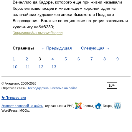
Вечеллио да Кадоре, которого еще при жизни называли
Королем живописцев и живописцем королей один из
величайших художников эпохи Высокого и Позднего
Возрождения. Богатые венецианские патриции заказывали
художнику не&#8230; …
Энциклопедия ньюсмейкеров
Страницы
←
Предыдущая
Следующая
→
1
2
3
4
5
6
7
8
9
10
11
12
13
© Академик, 2000-2026
18+
Обратная связь:
Техподдержка
,
Реклама на сайте
👣 Путешествия
Экспорт словарей на сайты
, сделанные на PHP,
Joomla,
Drupal,
WordPress, MODx.