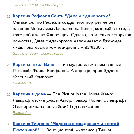
Энциклопедия ньюсмейкеров
Картина Рафаэля Санти "Дама с единорогом"
—
27
Считается, что Рафаэль создал этот портрет не без
влияния Моны Лизы Леонардо да Винчи, который в те годы
тоже работал во Флоренции. Однако, по мнению историков
искусства, Дама с единорогом напоминает о Джоконде
лишь некоторыми композиционными&#8230; …
Энциклопедия ньюсмейкеров
Картина. Ехал Ваня
— Тип мультфильма рисованный
28
Режиссёр Фаина Епифанова Автор сценария Эдуард
Успенский Композит …
Википедия
Картина в доме
— The Picture in the House Жанр:
29
Лавкрафтовские ужасы Автор: Говард Филлипс Лавкрафт
Язык оригинала: английский Год написания …
Википедия
Картина Тициана "Мадонна с младенцем и святой
30
Екатериной"
— Венецианский живописец Тициан