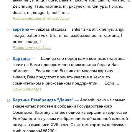
atitikmenys: angl. figure; pattern; picture vok. Bild, n; Muster, n;
Zeichnung, f rus. картина, m; рисунок, m; фигура, f pranc.
dessin, m; image, f; motif, m …
Radioelektronikos terminų žodynas
картина
— vaizdas statusas T sritis fizika atitikmenys: angl.
24
image; pattern vok. Bild, n rus. изображение, n; картина, f
pranc. image, f …
Fizikos terminų žodynas
Картина
— Если во сне перед вами возникает картина –
25
значит с Вами одновременно приключится беда и Вас
обманут. Если во сне Вы пишете маслом картину –
значит, Вам предстоит принять участие в каком то
сомнительном и рискованном предприятии. Если …
Сонник Миллера
Картина Рембрандта "Даная"
— &ndash; одно из самых
26
знаменитых полотен в собрании Государственного
Эрмитажа. Картину считают одной из вершин в творчестве
Рембрандта и лучшим изображением обнаженной женской
натуры в живописи XVII века. Сюжетом картины послужил
миф о дочери&#8230; …