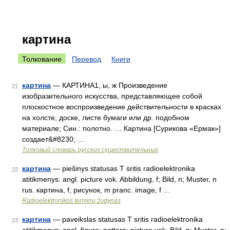
картина
Толкование
Перевод
Книги
картина
— КАРТИНА1, ы, ж Произведение
21
изобразительного искусства, представляющее собой
плоскостное воспроизведение действительности в красках
на холсте, доске, листе бумаги или др. подобном
материале; Син.: полотно. … Картина [Сурикова «Ермак»]
создает&#8230; …
Толковый словарь русских существительных
картина
— piešinys statusas T sritis radioelektronika
22
atitikmenys: angl. picture vok. Abbildung, f; Bild, n; Muster, n
rus. картина, f; рисунок, m pranc. image, f …
Radioelektronikos terminų žodynas
картина
— paveikslas statusas T sritis radioelektronika
23